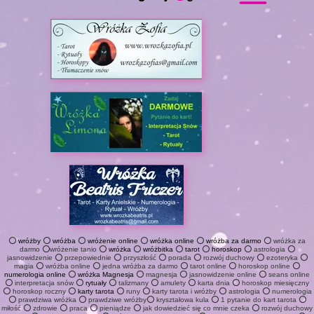
⭕
wróżby
⭕
wróżba
⭕
wróżenie online
⭕
wróżka online
⭕
wróżba za darmo
⭕ wróżka za
darmo ⭕wróżenie tanio ⭕
wróżka
⭕
wróżbitka
⭕
tarot
⭕
horoskop
⭕ astrologia ⭕
jasnowidzenie ⭕ przepowiednie ⭕ przyszłość ⭕ porada ⭕ rozwój duchowy ⭕ ezoteryka ⭕
magia ⭕ wróżba online ⭕ jedna wróżba za darmo ⭕ tarot online ⭕ horoskop online ⭕
numerologia online
⭕
wróżka Magnesja
⭕ magnesja ⭕ jasnowidzenie online ⭕ seans online
⭕ interpretacja snów ⭕
rytuały
⭕ talizmany ⭕ amulety ⭕ karta dnia ⭕ horoskop miesięczny
⭕ horoskop roczny ⭕
karty tarota
⭕ runy ⭕ karty tarota i wróżby ⭕ astrologia ⭕ numerologia
⭕ prawdziwa wróżka ⭕ prawdziwe wróżby⭕ kryształowa kula ⭕ 1 pytanie do kart tarota ⭕
miłość ⭕ zdrowie ⭕ praca ⭕ pieniądze ⭕ jak dowiedzieć się co mnie czeka ⭕ rozwój duchowy