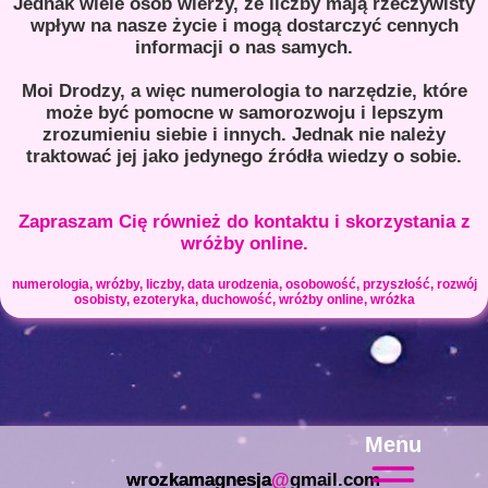
Jednak wiele osób wierzy, że liczby mają rzeczywisty
wpływ na nasze życie i mogą dostarczyć cennych
informacji o nas samych.
Moi Drodzy, a więc numerologia to narzędzie, które
może być pomocne w samorozwoju i lepszym
zrozumieniu siebie i innych. Jednak nie należy
traktować jej jako jedynego źródła wiedzy o sobie.
Zapraszam Cię również do kontaktu i
skorzystania z
wróżby online.
numerologia, wróżby, liczby, data urodzenia, osobowość, przyszłość, rozwój
osobisty, ezoteryka, duchowość, wróżby online, wróżka
Menu
wrozkamagnesja
@
gmail.com