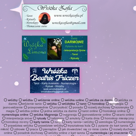
⭕
wróżby
⭕
wróżba
⭕
wróżenie online
⭕
wróżka online
⭕
wróżba za darmo
⭕ wróżka za
darmo ⭕wróżenie tanio ⭕
wróżka
⭕
wróżbitka
⭕
tarot
⭕
horoskop
⭕ astrologia ⭕
jasnowidzenie ⭕ przepowiednie ⭕ przyszłość ⭕ porada ⭕ rozwój duchowy ⭕ ezoteryka ⭕
magia ⭕ wróżba online ⭕ jedna wróżba za darmo ⭕ tarot online ⭕ horoskop online ⭕
numerologia online
⭕
wróżka Magnesja
⭕ magnesja ⭕ jasnowidzenie online ⭕ seans online
⭕ interpretacja snów ⭕
rytuały
⭕ talizmany ⭕ amulety ⭕ karta dnia ⭕ horoskop miesięczny
⭕ horoskop roczny ⭕
karty tarota
⭕ runy ⭕ karty tarota i wróżby ⭕ astrologia ⭕ numerologia
⭕ prawdziwa wróżka ⭕ prawdziwe wróżby⭕ kryształowa kula ⭕ 1 pytanie do kart tarota ⭕
miłość ⭕ zdrowie ⭕ praca ⭕ pieniądze ⭕ jak dowiedzieć się co mnie czeka ⭕ rozwój duchowy
online ⭕ poradnik duchowy ⭕ wróżby online z kart tarota ⭕
numerologia i jej znaczenie
⭕