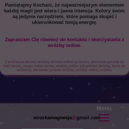
Pamiętajmy Kochani, że najważniejszym elementem
każdej magii jest wiara i jasna intencja. Kolory świec
są jedynie narzędziem, które pomaga skupić i
ukierunkować twoją energię.
Zapraszam Cię również do kontaktu i
skorzystania z
wróżby online.
1 wróżba za darmo, wróżby, wróżba online za darmo, darmowe pytanie do
kart tarota, magia, karty tarota, wróżka online, sierpniowe wróżby, karty do
wróżenia, darmowe pytanie wróżba, wróżby online, wróżka
Menu
wrozkamagnesja
@
gmail.com