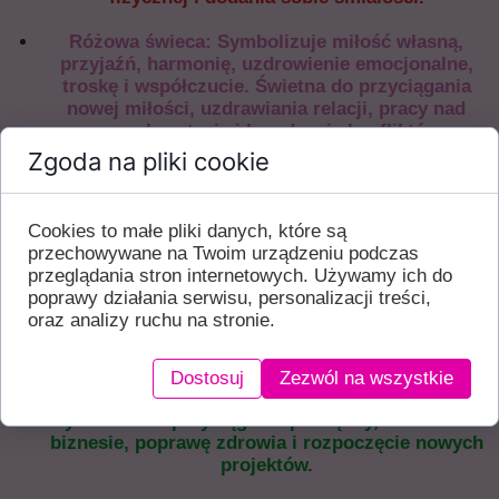
Różowa świeca: Symbolizuje miłość własną,
przyjaźń, harmonię, uzdrowienie emocjonalne,
troskę i współczucie. Świetna do przyciągania
nowej miłości, uzdrawiania relacji, pracy nad
samoakceptacją i łagodzenia konfliktów.
Zgoda na pliki cookie
Czarna świeca: Często błędnie kojarzona
wyłącznie z negatywnymi aspektami, w
rzeczywistości czarna świeca jest potężnym
Cookies to małe pliki danych, które są
narzędziem do absorbowania negatywności,
przechowywane na Twoim urządzeniu podczas
ochrony, usuwania przeszkód i przełamywania
przeglądania stron internetowych. Używamy ich do
klątw. Używana jest także do odcięcia się od
poprawy działania serwisu, personalizacji treści,
niechcianych energii i zakończenia cykli.
oraz analizy ruchu na stronie.
Zielona świeca: Związana z obfitością,
dobrobytem, uzdrowieniem (fizycznym),
Dostosuj
Zezwól na wszystkie
wzrostem, płodnością i naturą. Używaj jej w
rytuałach na przyciąganie pieniędzy, sukcesu w
biznesie, poprawę zdrowia i rozpoczęcie nowych
projektów.