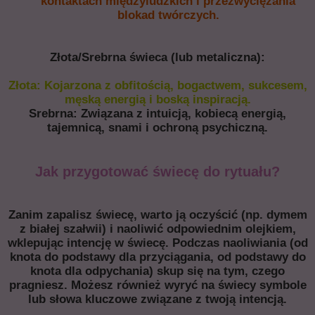
kontaktach międzyludzkich i przezwyciężania
blokad twórczych.
Złota/Srebrna świeca (lub metaliczna):
Złota: Kojarzona z obfitością, bogactwem, sukcesem,
męską energią i boską inspiracją.
Srebrna: Związana z intuicją, kobiecą energią,
tajemnicą, snami i ochroną psychiczną.
Jak przygotować świecę do rytuału?
Zanim zapalisz świecę, warto ją oczyścić (np. dymem
z białej szałwii) i naoliwić odpowiednim olejkiem,
wklepując intencję w świecę. Podczas naoliwiania (od
knota do podstawy dla przyciągania, od podstawy do
knota dla odpychania) skup się na tym, czego
pragniesz. Możesz również wyryć na świecy symbole
lub słowa kluczowe związane z twoją intencją.