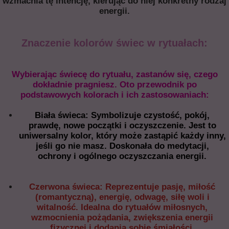
wzmacnia tę intencję, kierując do niej konkretny rodzaj
energii.
Znaczenie kolorów świec w rytuałach:
Wybierając świecę do rytuału, zastanów się, czego
dokładnie pragniesz. Oto przewodnik po
podstawowych kolorach i ich zastosowaniach:
Biała świeca: Symbolizuje czystość, pokój,
prawdę, nowe początki i oczyszczenie. Jest to
uniwersalny kolor, który może zastąpić każdy inny,
jeśli go nie masz. Doskonała do medytacji,
ochrony i ogólnego oczyszczania energii.
Czerwona świeca: Reprezentuje pasję, miłość
(romantyczną), energię, odwagę, siłę woli i
witalność. Idealna do rytuałów miłosnych,
wzmocnienia pożądania, zwiększenia energii
fizycznej i dodania sobie śmiałości.