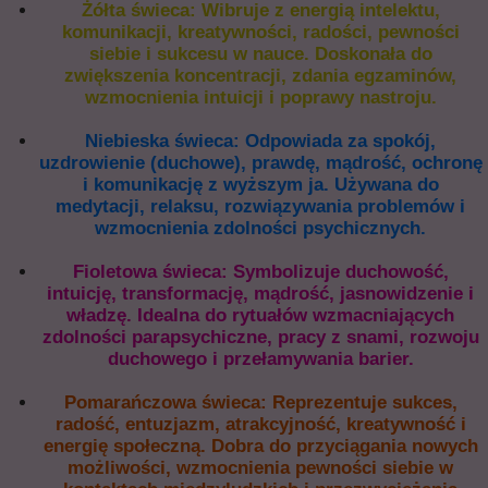
Żółta świeca: Wibruje z energią intelektu,
komunikacji, kreatywności, radości, pewności
siebie i sukcesu w nauce. Doskonała do
zwiększenia koncentracji, zdania egzaminów,
wzmocnienia intuicji i poprawy nastroju.
Niebieska świeca: Odpowiada za spokój,
uzdrowienie (duchowe), prawdę, mądrość, ochronę
i komunikację z wyższym ja. Używana do
medytacji, relaksu, rozwiązywania problemów i
wzmocnienia zdolności psychicznych.
Fioletowa świeca: Symbolizuje duchowość,
intuicję, transformację, mądrość, jasnowidzenie i
władzę. Idealna do rytuałów wzmacniających
zdolności parapsychiczne, pracy z snami, rozwoju
duchowego i przełamywania barier.
Pomarańczowa świeca: Reprezentuje sukces,
radość, entuzjazm, atrakcyjność, kreatywność i
energię społeczną. Dobra do przyciągania nowych
możliwości, wzmocnienia pewności siebie w