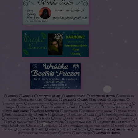
⭕
wróżby
⭕
wróżba
⭕
wróżenie online
⭕
wróżka online
⭕
wróżba za darmo
⭕ wróżka za
darmo ⭕wróżenie tanio ⭕
wróżka
⭕
wróżbitka
⭕
tarot
⭕
horoskop
⭕ astrologia ⭕
jasnowidzenie ⭕ przepowiednie ⭕ przyszłość ⭕ porada ⭕ rozwój duchowy ⭕ ezoteryka ⭕
magia ⭕ wróżba online ⭕ jedna wróżba za darmo ⭕ tarot online ⭕ horoskop online ⭕
numerologia online
⭕
wróżka Magnesja
⭕ magnesja ⭕ jasnowidzenie online ⭕ seans online
⭕ interpretacja snów ⭕
rytuały
⭕ talizmany ⭕ amulety ⭕ karta dnia ⭕ horoskop miesięczny
⭕ horoskop roczny ⭕
karty tarota
⭕ runy ⭕ karty tarota i wróżby ⭕ astrologia ⭕ numerologia
⭕ prawdziwa wróżka ⭕ prawdziwe wróżby⭕ kryształowa kula ⭕ 1 pytanie do kart tarota ⭕
miłość ⭕ zdrowie ⭕ praca ⭕ pieniądze ⭕ jak dowiedzieć się co mnie czeka ⭕ rozwój duchowy
online ⭕ poradnik duchowy ⭕ wróżby online z kart tarota ⭕
numerologia i jej znaczenie
⭕
jasnowidzenie na odległość ⭕ seans ⭕ medytacja ⭕
wróżba za darmo