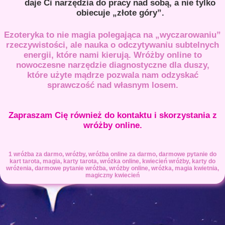
daje Ci narzędzia do pracy nad sobą, a nie tylko
obiecuje „złote góry”.
Ezoteryka to nie magia polegająca na „wyczarowaniu”
rzeczywistości, ale nauka o odczytywaniu subtelnych
energii, które nami kierują. Wróżby online to
nowoczesne narzędzie diagnostyczne dla duszy,
które użyte mądrze pozwala nam odzyskać
sprawczość nad własnym losem.
Zapraszam Cię również do kontaktu i
skorzystania z
wróżby online.
1 wróżba za darmo, wróżby, wróżba online za darmo, darmowe pytanie do
kart tarota, magia, karty tarota, wróżka online, kwiecień wróżby, karty do
wróżenia, darmowe pytanie wróżba, wróżby online, wróżka, magia kwietnia,
magiczny kwiecień