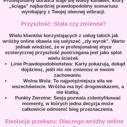
Profesjonalny doradca staje się wtedy kanałem, który
„ściąga” najbardziej prawdopodobny scenariusz
wynikający z Twojej obecnej wibracji.
Przyszłość: Stała czy zmienna?
Wielu klientów korzystających z usług takich jak
wróżby online obawia się usłyszeć „zły wyrok”. Warto
jednak wiedzieć, że w profesjonalnej etyce
ezoterycznej przyszłość postrzegana jest jako splot
wielu ścieżek.
Linie Prawdopodobieństwa: Karty pokazują, dokąd
dojdziesz, jeśli nic nie zmienisz w swoim
zachowaniu.
Wolna Wola: To najpotężniejsza siła we
wszechświecie. Wróżba ma być drogowskazem, a
nie klatką.
Punkty Zwrotne: Sesja pozwala zidentyfikować
momenty, w których jedna decyzja może
całkowicie odmienić bieg przeznaczenia.
Ewolucja przekazu: Dlaczego wróżby online