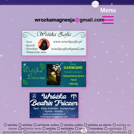
Menu
wrozkamagnesja
@
gmail.com
⭕
wróżby
⭕
wróżba
⭕
wróżenie online
⭕
wróżka online
⭕
wróżba za darmo
⭕ wróżka za
darmo ⭕wróżenie tanio ⭕
wróżka
⭕
wróżbitka
⭕
tarot
⭕
horoskop
⭕ astrologia ⭕
jasnowidzenie ⭕ przepowiednie ⭕ przyszłość ⭕ porada ⭕ rozwój duchowy ⭕ ezoteryka ⭕