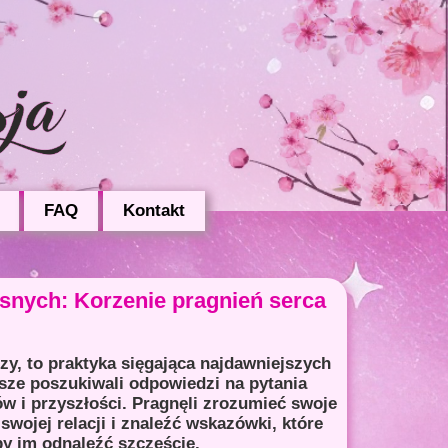
FAQ
Kontakt
osnych: Korzenie pragnień serca
y, to praktyka sięgająca najdawniejszych
sze poszukiwali odpowiedzi na pytania
w i przyszłości. Pragnęli zrozumieć swoje
swojej relacji i znaleźć wskazówki, które
y im odnaleźć szczęście.