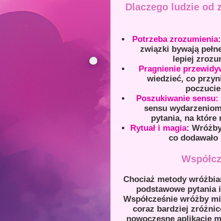
Dlaczego ludzie od 
Potrzeba zrozumienia
związki bywają peł
lepiej zroz
Pragnienie przewidy
wiedzieć, co przyn
poczucie
Poszukiwanie sensu:
sensu wydarzeniom 
pytania, na które
Rytuał i magia
: Wróżby
co dodawało i
Współcz
Chociaż metody wróżbiar
podstawowe pytania i 
Współcześnie wróżby mił
coraz bardziej zróżni
nowoczesne aplikacje m