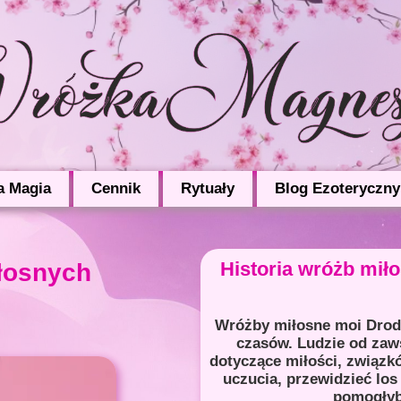
a Magia
Cennik
Rytuały
Blog Ezoteryczny
Historia wróżb mił
iłosnych
Wróżby miłosne moi Drodz
czasów. Ludzie od zaw
dotyczące miłości, związkó
uczucia, przewidzieć los 
pomogłyb