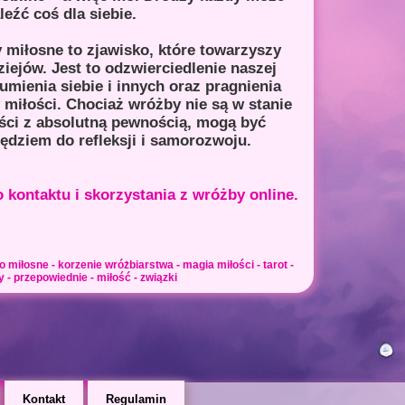
leźć coś dla siebie.
miłosne to zjawisko, które towarzyszy
ziejów. Jest to odzwierciedlenie naszej
umienia siebie i innych oraz pragnienia
 miłości. Chociaż wróżby nie są w stanie
ści z absolutną pewnością, mogą być
dziem do refleksji i samorozwoju.
 kontaktu i
skorzystania z wróżby online.
 miłosne - korzenie wróżbiarstwa - magia miłości - tarot -
y - przepowiednie - miłość - związki
Kontakt
Regulamin