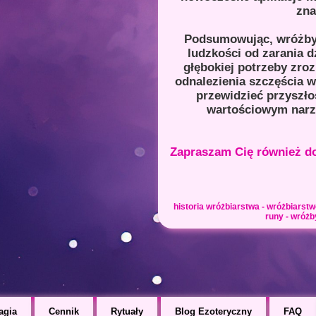
zna
Podsumowując, wróżby 
ludzkości od zarania d
głębokiej potrzeby zroz
odnalezienia szczęścia w
przewidzieć przyszło
wartościowym narzę
Zapraszam Cię również do
historia wróżbiarstwa - wróżbiarstwo
runy - wróżb
agia
Cennik
Rytuały
Blog Ezoteryczny
FAQ