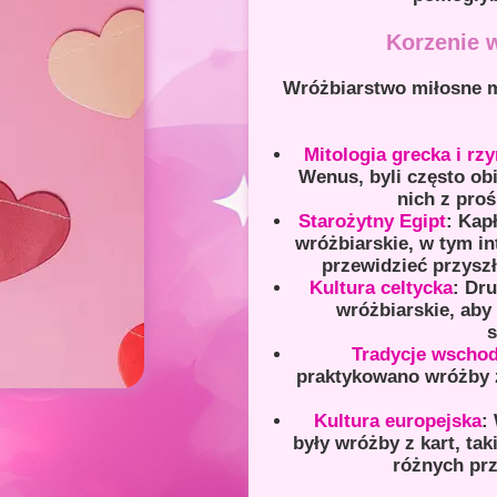
Korzenie 
Wróżbiarstwo miłosne m
Mitologia grecka i rz
Wenus, byli często obi
nich z pro
Starożytny Egipt
: Kap
wróżbiarskie, w tym in
przewidzieć przysz
Kultura celtycka
: Dru
wróżbiarskie, aby
s
Tradycje wschod
praktykowano wróżby z
Kultura europejska
:
były wróżby z kart, ta
różnych pr