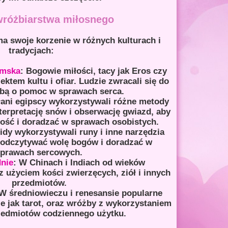
wróżbiarstwa miłosnego
a swoje korzenie w różnych kulturach i
tradycjach:
ymska
: Bogowie miłości, tacy jak Eros czy
ektem kultu i ofiar. Ludzie zwracali się do
śbą o pomoc w sprawach serca.
łani egipscy wykorzystywali różne metody
terpretację snów i obserwację gwiazd, aby
łość i doradzać w sprawach osobistych.
idy wykorzystywali runy i inne narzędzia
 odczytywać wolę bogów i doradzać w
prawach sercowych.
nie
: W Chinach i Indiach od wieków
 użyciem kości zwierzęcych, ziół i innych
przedmiotów.
 W średniowieczu i renesansie popularne
kie jak tarot, oraz wróżby z wykorzystaniem
zedmiotów codziennego użytku.