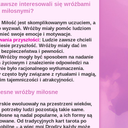
zawsze interesowali się wróżbami
miłosnymi?
: Miłość jest skomplikowanym uczuciem, a
ne wyzwań. Wróżby miały pomóc ludziom
umieć swoje emocje i motywacje.
wania przyszłości
: Ludzie zawsze chcieli
iesie przyszłość. Wróżby miały dać im
 bezpieczeństwa i pewności.
Wróżby mogły być sposobem na nadanie
życiowym i znalezienie odpowiedzi na
 nie było racjonalnego wytłumaczenia.
 często były związane z rytuałami i magią,
m tajemniczości i atrakcyjności.
esne wróżby miłosne
skie ewoluowały na przestrzeni wieków,
potrzeby ludzi pozostają takie same.
osne są nadal popularne, a ich formy są
cowane. Od tradycyjnych kart tarota po
obilne – a więc moi Drodzy każdy może