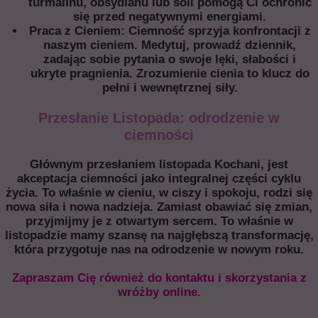
turmalinu, obsydianu lub soli pomogą Ci ochronić
się przed negatywnymi energiami.
Praca z Cieniem: Ciemność sprzyja konfrontacji z
naszym cieniem. Medytuj, prowadź dziennik,
zadając sobie pytania o swoje lęki, słabości i
ukryte pragnienia. Zrozumienie cienia to klucz do
pełni i wewnętrznej siły.
Przesłanie Listopada: odrodzenie w
ciemności
Głównym przesłaniem listopada Kochani, jest
akceptacja ciemności jako integralnej części cyklu
życia. To właśnie w cieniu, w ciszy i spokoju, rodzi się
nowa siła i nowa nadzieja. Zamiast obawiać się zmian,
przyjmijmy je z otwartym sercem. To właśnie w
listopadzie mamy szansę na najgłębszą transformację,
która przygotuje nas na odrodzenie w nowym roku.
Zapraszam Cię również do kontaktu i
skorzystania z
wróżby online.